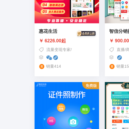
惠花生活
智信分销
￥ 6226.00起
￥ 900.0
流量变现专家
/
代表作公众号：惠花卡
/
私域流
直播
/
销量414
销量15