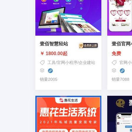
壹佰智慧轻站
壹佰官网
￥ 1800.00起
免费
工具
/
官网小程序
/
企业建站
官网小
销量2005
销量7088