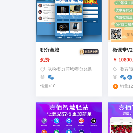
积分商城
微课堂V2
免费
￥ 10800
吸粉
/
积分商城
/
积分兑换
教育
/
销量<10
销量12