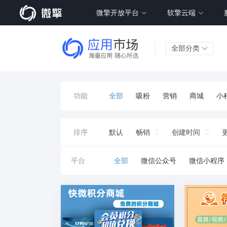
微擎开放平台
软擎云端
全部分类
功能
全部
吸粉
营销
商城
小
签到
工具
视频
车
精准
排序
默认
畅销
创建时间
智慧
抽奖
教育
投票
平台
全部
微信公众号
微信小程序