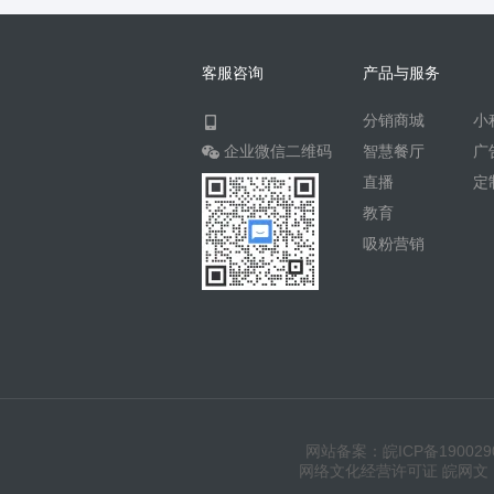
客服咨询
产品与服务
分销商城
小
企业微信二维码
智慧餐厅
广
直播
定
教育
吸粉营销
网站备案：皖ICP备190029
网络文化经营许可证 皖网文（20