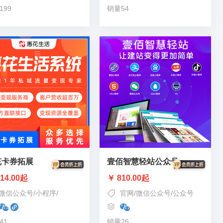
199
销量54
充卡券拓展
壹佰智慧轻站公众号
14.00起
￥ 810.00起
微信公众号
/
小程序
/
公众号吸粉
官网
/
微信公众号
/
公众号
41
销量26