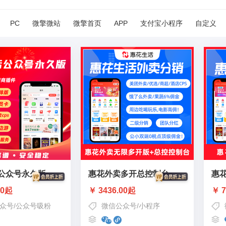
PC
微擎微站
微擎首页
APP
支付宝小程序
自定义
公众号永久版
惠花外卖多开总控制台
惠
00起
￥ 3436.00起
￥ 7
众号
/
公众号吸粉
微信公众号
/
小程序