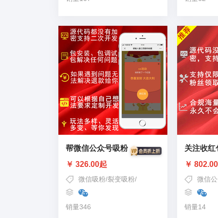
帮微信公众号吸粉
关注收红
￥ 326.00起
￥ 802.0
微信吸粉
/
裂变吸粉
/
红包吸粉
微信公
销量346
销量14