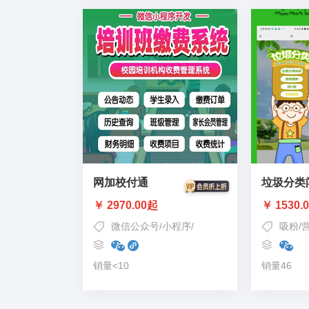
网加校付通
垃圾分类
￥ 2970.00起
￥ 1530.
微信公众号
/
小程序
/
教育培训
吸粉
/
销量<10
销量46