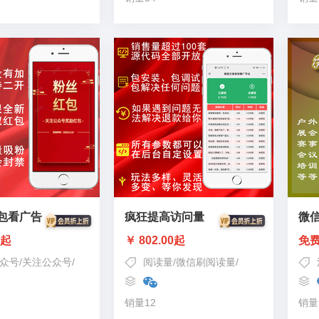
包看广告
疯狂提高访问量
微
0起
￥ 802.00起
免
众号
/
关注公众号
/
智伍应用
阅读量
/
微信刷阅读量
/
微信公众号文章
销量12
销量