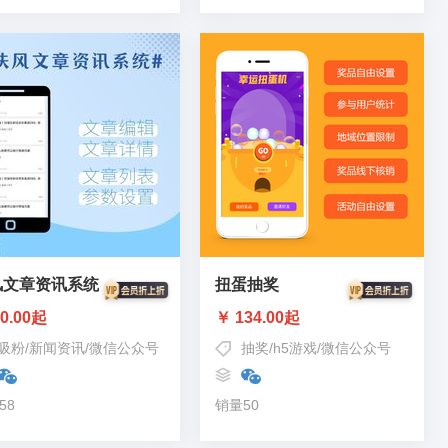
风文章资讯系统
扭蛋抽奖
0.00起
￥ 134.00起
吸粉
/
新闻资讯
/
微信公众号
抽奖
/
h5游戏
/
微信公众号
58
销量50