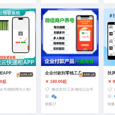
柜APP
企业付款到零钱工具
扶
00起
￥ 180.00起
￥ 9
众号
/
物联网与人智
/
智能快递柜
/
流量主变现
微信支付
/
工具
/
快递驿站
/
微信公众号
销量27
销量