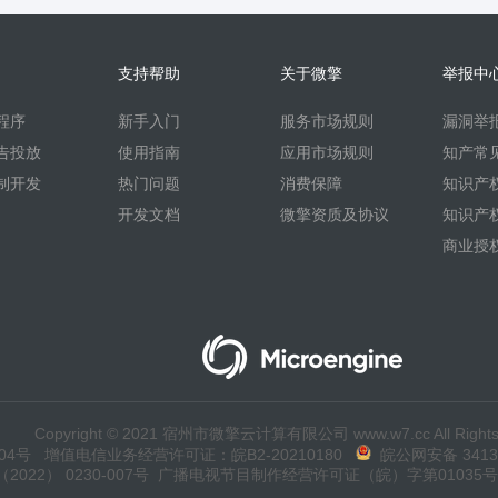
支持帮助
关于微擎
举报中
程序
新手入门
服务市场规则
漏洞举
告投放
使用指南
应用市场规则
知产常
制开发
热门问题
消费保障
知识产
开发文档
微擎资质及协议
知识产
商业授
Copyright © 2021 宿州市微擎云计算有限公司 www.w7.cc All Rights
04号
增值电信业务经营许可证：皖B2-20210180
皖公网安备 34130
22） 0230-007号
广播电视节目制作经营许可证（皖）字第01035号