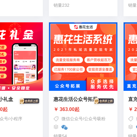
销量232
销量
小礼盒
惠花生活公众号拓展
直
00起
￥ 363.00起
￥ 2
众号
/
小程序
微信公众号
/
公众号吸粉
销量54
销量