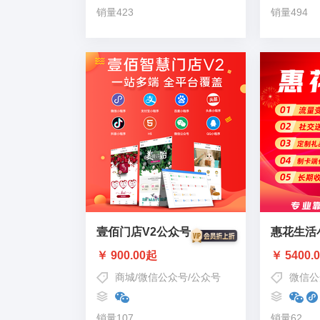
销量423
销量494
壹佰门店V2公众号
惠花生活
￥ 900.00起
￥ 5400.
商城
/
微信公众号
/
公众号
微信公
销量107
销量62