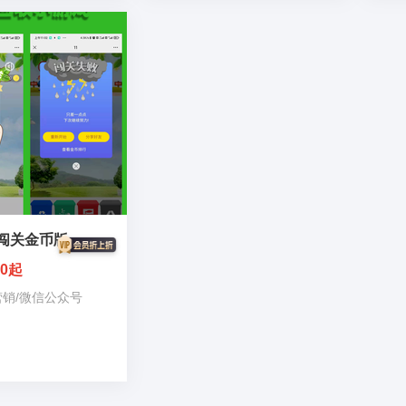
闯关金币版
00起
营销
/
微信公众号