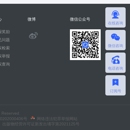
心
微博
微信公众号
在线咨询
报奖励
@
见问题
微信咨询
微
权检索
权举报
擎
权查询
电话咨询
团
队
订阅号
 Reserved
202000406号
网络违法犯罪举报网站
出版物经营许可证新发出埇字第2021125号