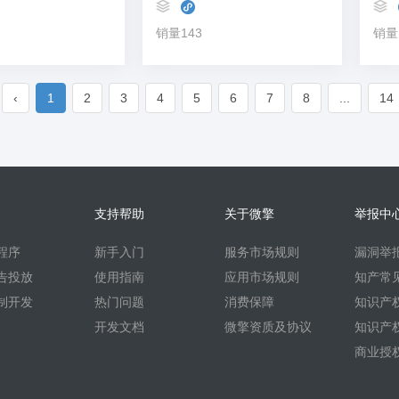
销量143
销量
‹
1
2
3
4
5
6
7
8
...
14
支持帮助
关于微擎
举报中
程序
新手入门
服务市场规则
漏洞举
告投放
使用指南
应用市场规则
知产常
制开发
热门问题
消费保障
知识产
开发文档
微擎资质及协议
知识产
商业授