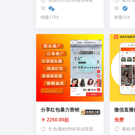
投票
/
办公应用
/
微信模板
吸粉
/
销量1759
销量219
分享红包暴力营销
微信直播
￥ 2250.00起
免费
红包
/
吸粉营销
/
异业联盟
吸粉
/