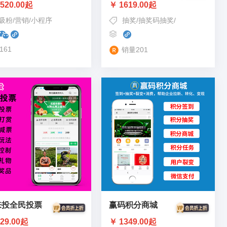
520.00起
￥ 1619.00起
吸粉
/
营销
/
小程序
抽奖
/
抽奖码抽奖
/
吸粉/裂变/引流
/
161
销量201
来投全民投票
赢码积分商城
29.00起
￥ 1349.00起