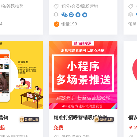
吸粉
/
答题抽奖
积分
/
会员
/
吸粉营销
销量
4
销量199
营销
精准打招呼营销吸粉推送小程序
倡
0起
免费
￥ 2