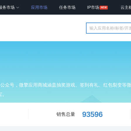
服务市场
应用市场
任务市场
IP市场
云主
定公众号，微擎应用商城涵盖抽奖游戏、签到有礼、红包裂变等
宝。
93596
销售总量