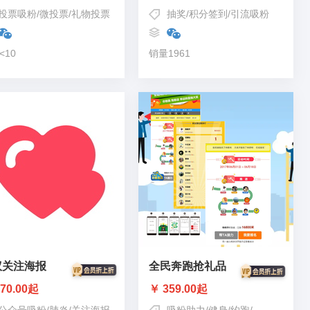
投票吸粉
/
微投票
/
礼物投票
抽奖
/
积分签到
/
引流吸粉
<10
销量1961
议关注海报
全民奔跑抢礼品
70.00起
￥ 359.00起