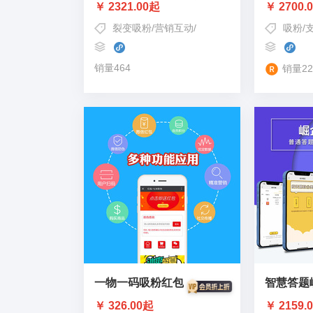
￥ 2321.00起
￥ 2700.
裂变吸粉
/
营销互动
/
运动步数宝
吸粉
/
销量464
销量22
一物一码吸粉红包
智慧答题
￥ 326.00起
￥ 2159.