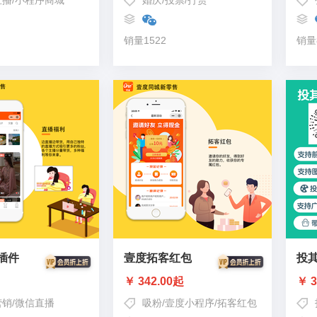
直播
/
小程序商城
婚庆
/
投票
/
打赏
销量1522
销量
插件
壹度拓客红包
投
￥ 342.00起
￥ 3
营销
/
微信直播
吸粉
/
壹度小程序
/
拓客红包