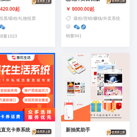
420.00起
￥ 9000.00起
投票
/
吸粉
/
礼物投票
吸粉
/
营销
/
赚钱
/
外卖系统
销量941
销量1023
花直充卡券系统
新抽奖助手