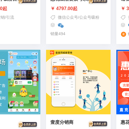
00起
￥ 4797.00起
￥ 3
营销
/
引流
微信公众号
/
公众号吸粉
销量494
壹度分销商
惠