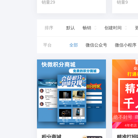
销量29
销量9
排序
默认
畅销
创建时间
平台
全部
微信公众号
微信小程序
积分商城
精准打招