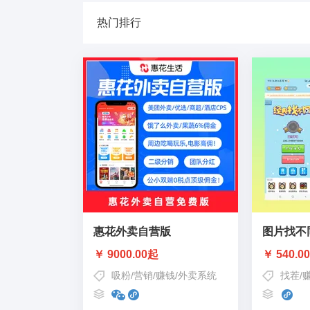
热门排行
惠花外卖自营版
图片找不
￥ 9000.00起
￥ 540.0
吸粉
/
营销
/
赚钱
/
外卖系统
找茬
/