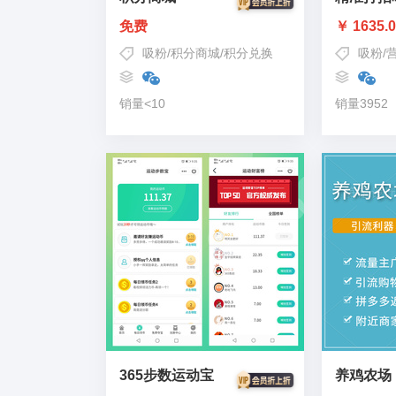
免费
￥ 1635.
吸粉
/
积分商城
/
积分兑换
吸粉
/
销量<10
销量3952
365步数运动宝
养鸡农场