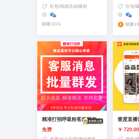
红包
/
现场活动
/
吸粉
红包
/
销量1074
销量19
精准打招呼吸粉客服群发
壹度直播
免费
￥ 720.0