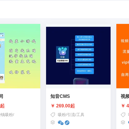
同
知音CMS
视
0起
￥ 269.00起
￥ 4
赚钱吸粉
/
裂变/流量主变现
吸粉
/
引流
/
工具