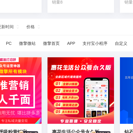
销量8
销量
更新时间
价格
PC
微擎微站
微擎首页
APP
支付宝小程序
自定义
呼吸粉营销宝
惠花生活公众号永久版
钻