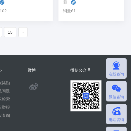
102
销量61
15
›
心
微博
微信公众号
在线咨询
报奖励
@
见问题
微信咨询
微
权检索
权举报
擎
权查询
电话咨询
团