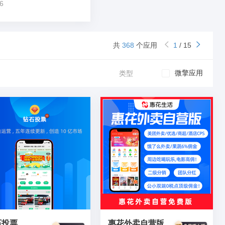
6
共
368
个应用
1
/
15
微擎应用
类型
石投票
惠花外卖自营版