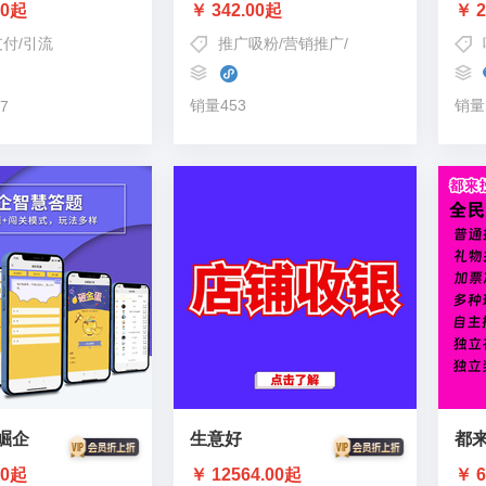
00起
￥ 342.00起
￥ 2
支付
/
引流
推广吸粉
/
营销推广
/
三级分销
销量453
销量
7
崛企
生意好
都
00起
￥ 12564.00起
￥ 6