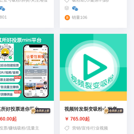
公众号吸粉
/
肺炎
/
关注海报
吸粉助力
/
健身
/
约跑
/
排行榜吸粉
801
销量106
其所好投票迷你平台
视频转发裂变吸粉小程序
60.00起
￥ 765.00起
投票
/
赚钱吸粉
/
流量主
营销
/
宣传
/
行业视频