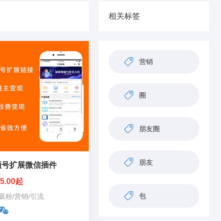
相关标签
营销
圈
朋友圈
朋友
频号扩展微信插件
5.00起
包
吸粉
/
营销
/
引流