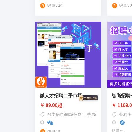
销量324
销量80
微人才招聘二手市场
智尚招聘
￥ 89.00起
￥ 1169.
分类信息
/
同城信息
/
二手房
/
二手市场
/
二手
招聘
/
销量29
销量48