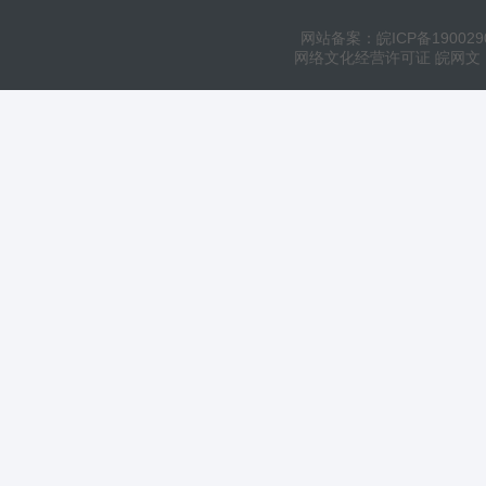
网站备案：皖ICP备190029
网络文化经营许可证 皖网文（20