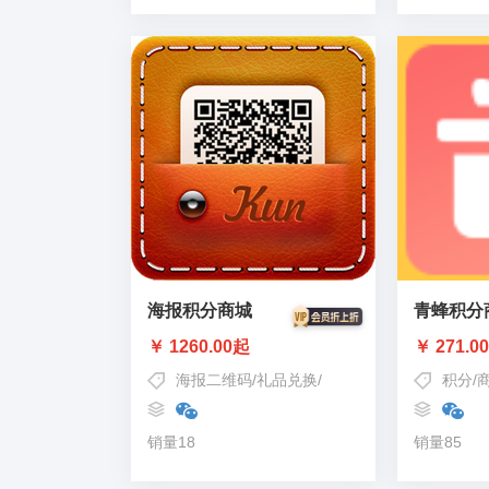
海报积分商城
青蜂积分
￥ 1260.00起
￥ 271.0
海报二维码
/
礼品兑换
/
海报助力
积分
/
销量18
销量85