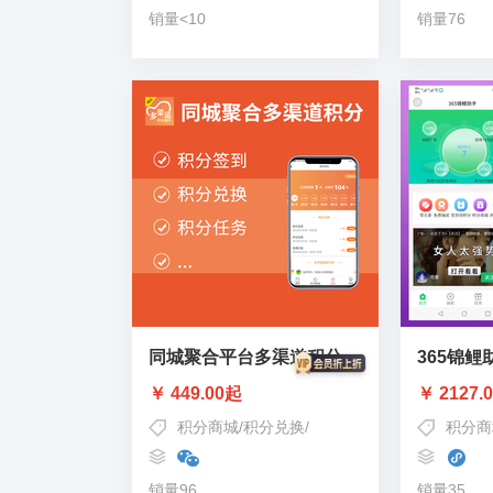
销量<10
销量76
同城聚合平台多渠道积分插件
365锦鲤
￥ 449.00起
￥ 2127.
积分商城
/
积分兑换
/
积分签到
积分商
销量96
销量35