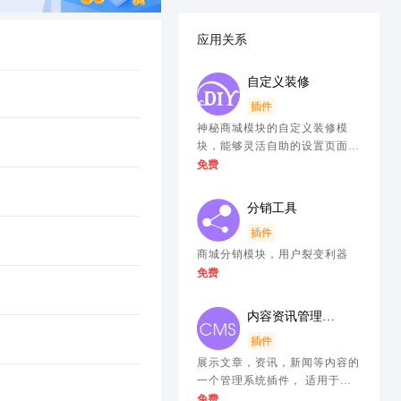
应用关系
自定义装修
插件
神秘商城模块的自定义装修模
块，能够灵活自助的设置页面的
布局，并可替换为首页， 让商
免费
城页面根据自己的意愿展示的更
佳丰富多彩， 尤其是魔方布
分销工具
局，让页面的结构更加立体 安
插件
装前请务必先安装神秘商城主程
序
商城分销模块，用户裂变利器
免费
内容资讯管理系统插件
插件
展示文章，资讯，新闻等内容的
一个管理系统插件， 适用于企
业站，博客等内容较多的网站
免费