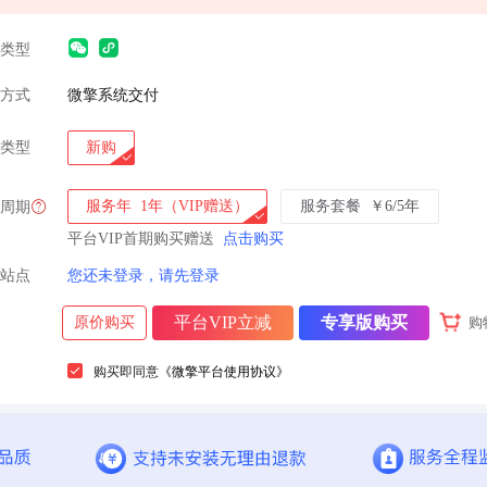
类型
方式
微擎系统交付
类型
新购
服务年
1年（VIP赠送）
服务套餐
￥6/5年
周期
平台VIP首期购买赠送
点击购买
站点
您还未登录，请先登录
平台VIP立减
专享版购买
原价购买
购
购买即同意
《微擎平台使用协议》