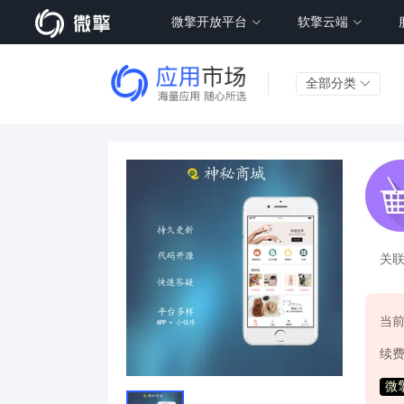
微擎开放平台
软擎云端
全部分类
关
当
续
微擎