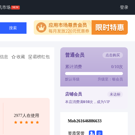
机市场
登录
搜索
普通会员
点击购买
信息
收藏
霸榜红包
累计消费
0/10次
默认等级
升级至：银会员
店铺会员
未达标
本店消费满
0/10
次，成为VIP
2977人在使用
Mob261646886633
资质荣誉