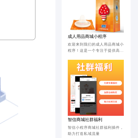
成人用品商城小程序
欢迎来到我们的成人用品商城小
程序！这是一个专注于提供高质
量、私密性强的成人用品购买平
台的线上商城。<br/>特色亮
点：<br/>精选商品：我们精选
各类成人用品，确保每一件商品
都符合品质标准，满足您的不同
需求。<br/>隐私保护：我们非
常重视用户的隐私安全，全程采
用加密技术，确保您的购物过程
安全、私密。<br/>快速配送：
我们与多家物流合作，确保商品
在预期时间内送达您手中。<br/
智信商城社群福利
>在这里，您可以找到心仪的成
智信小程序商城社群福利插件，
人用品，享受安全、私密的购物
助力打造私域流量
环境。快来加入我们的商城，探