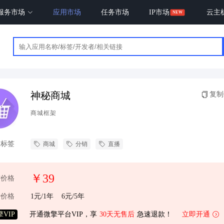
服务市场
应用市场
任务市场
IP市场
云主
神秘商城
复制
商城框架
联标签
商城
分销
直播
￥39
前价格
费价格
1元/1年
6元/5年
VIP
开通微擎平台VIP，享
30天无售后
急速退款！
立即开通