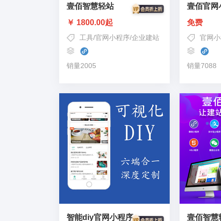
壹佰智慧轻站
壹佰官网
￥ 1800.00起
免费
工具
/
官网小程序
/
企业建站
官网小
销量2005
销量7088
智能diy官网小程序
壹佰智慧