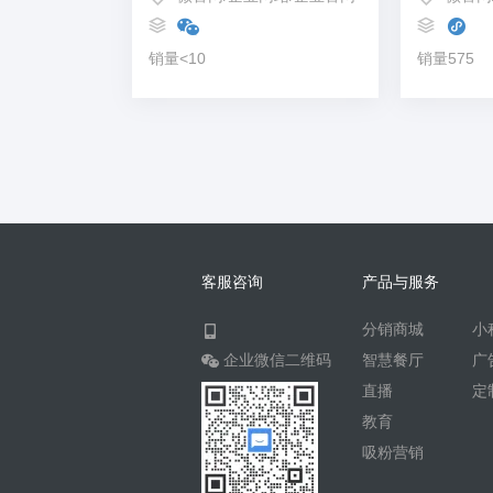
销量<10
销量575
客服咨询
产品与服务
分销商城
小
企业微信二维码
智慧餐厅
广
直播
定
教育
吸粉营销