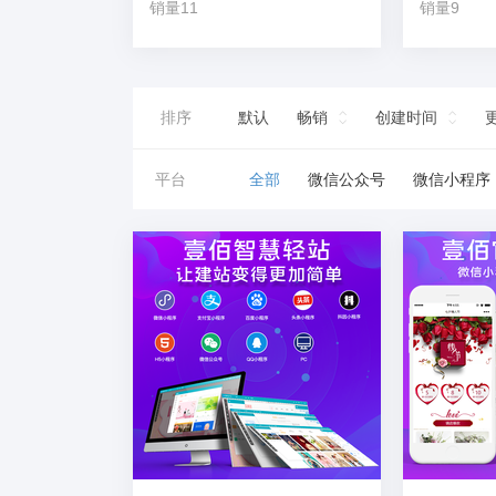
销量11
销量9
排序
默认
畅销
创建时间
平台
全部
微信公众号
微信小程序