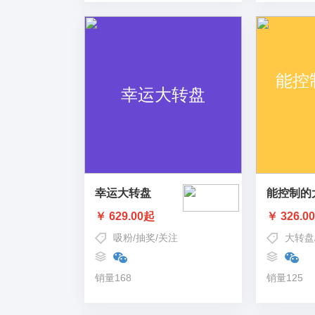
幸运大转盘
能控制的
￥ 629.00起
￥ 326.0
吸粉
/
抽奖
/
关注
大转盘
销量168
销量125