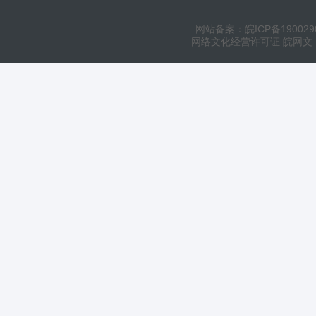
网站备案：皖ICP备190029
网络文化经营许可证 皖网文（20