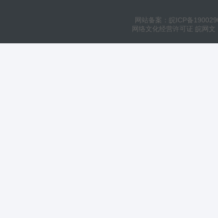
网站备案：皖ICP备190029
网络文化经营许可证 皖网文（20