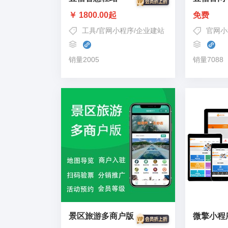
￥ 1800.00起
免费
工具
/
官网小程序
/
企业建站
官网小
销量2005
销量7088
景区旅游多商户版
微擎小程