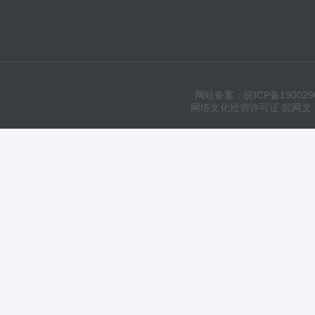
网站备案：皖ICP备190029
网络文化经营许可证 皖网文（20