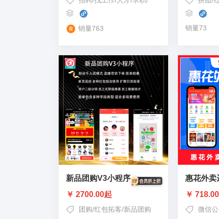
招聘
/
找工作
/
人才
/
求职
/
经纪人
拼团
/
销量73
销量763
新品团购V3小程序
惠花外卖
￥ 2700.00起
￥ 718.0
团购
/
红包拓客
/
新品团购
微信公