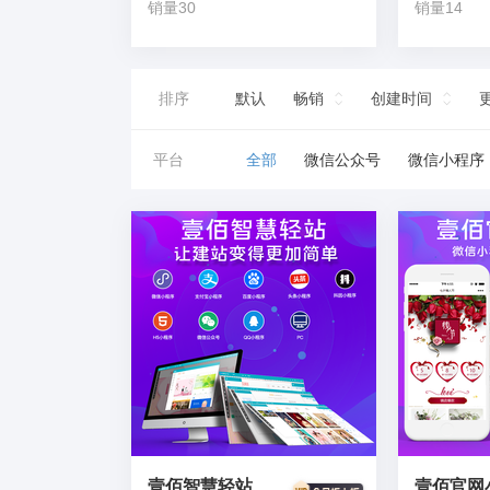
销量30
销量14
排序
默认
畅销
创建时间
平台
全部
微信公众号
微信小程序
壹佰智慧轻站
壹佰官网