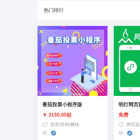
热门排行
番茄投票小程序版
明灯网页
￥ 3150.00起
免费
投票
/
营销
/
赚钱
网页版