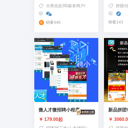
分类信息
/
同城
/
多商户
/
同城信息
/
同城小程序
拼团
/
销量143
销量446
微人才微招聘小程序
新品拼团
￥ 179.00起
￥ 3060.