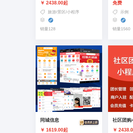
￥ 2438.00起
免费
旅游
/
景区
/
小程序
示例
销量128
销量1560
同城信息
社区团购
￥ 1619.00起
￥ 2438.