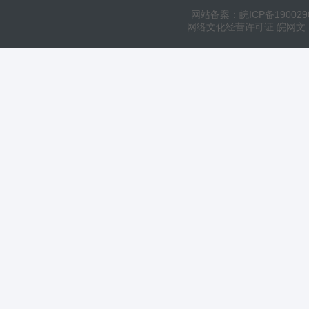
网站备案：皖ICP备190029
网络文化经营许可证 皖网文（20