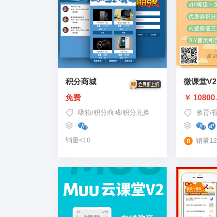
积分商城
微课堂V2
免费
￥ 10800
吸粉
/
积分商城
/
积分兑换
教育
/
销量<10
销量12