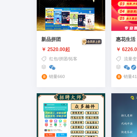
新品拼团
惠花生活
￥ 2520.00起
￥ 6226.
红包
/
拼团
/
拓客
流量变
销量660
销量41