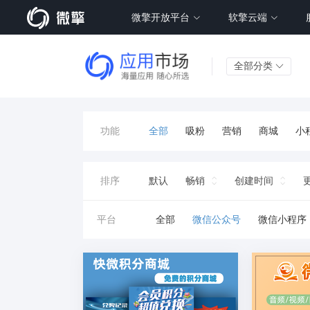
微擎开放平台
软擎云端
全部分类
功能
全部
吸粉
营销
商城
小
精准
引流
报名
同城
预
排序
默认
畅销
创建时间
证件照
流量
跳转
积分兑换
平台
全部
微信公众号
微信小程序