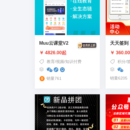
Muu云课堂V2
天天签到
￥ 4826.00起
￥ 360.0
教育
/
视频
/
知识付费
积分
/
销量6205
销量761