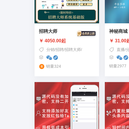
招聘大师
神秘商城
￥ 4050.00起
￥ 31.00
分销
/
招聘
/
招聘大师
/
求职招聘
/
零工
直播
/
销量2977
销量324