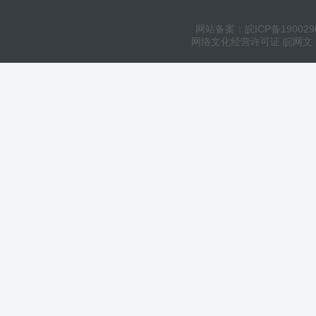
网站备案：皖ICP备190029
网络文化经营许可证 皖网文（20