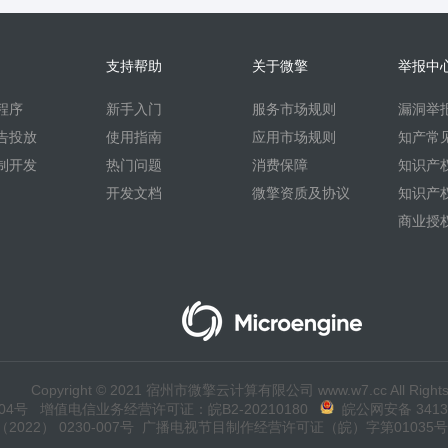
支持帮助
关于微擎
举报中
程序
新手入门
服务市场规则
漏洞举
告投放
使用指南
应用市场规则
知产常
制开发
热门问题
消费保障
知识产
开发文档
微擎资质及协议
知识产
商业授
Copyright © 2021 宿州市微擎云计算有限公司 www.w7.cc All Rights
04号
增值电信业务经营许可证：皖B2-20210180
皖公网安备 34130
22） 0230-007号
广播电视节目制作经营许可证（皖）字第01035号