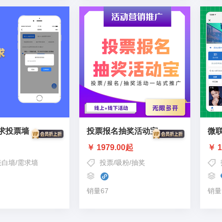
求投票墙
投票报名抽奖活动宝
微
￥ 1979.00起
￥ 1
表白墙
/
需求墙
投票
/
吸粉
/
抽奖
销量67
销量