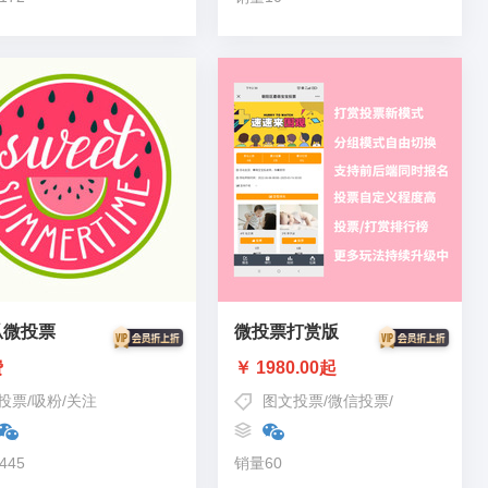
瓜微投票
微投票打赏版
费
￥ 1980.00起
投票
/
吸粉
/
关注
图文投票
/
微信投票
/
打赏投票
445
销量60