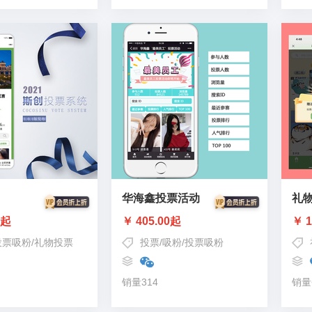
华海鑫投票活动
礼
0起
￥ 405.00起
￥ 1
投票吸粉
/
礼物投票
投票
/
吸粉
/
投票吸粉
销量314
销量