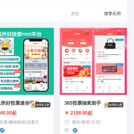
微擎应用
类型
其所好投票迷你平台
365投票抽奖助手
40.00起
￥ 2158.00起
投票
/
赚钱吸粉
/
流量主
吸粉/裂变/引流
/
投票/抽奖/助手
/
盈