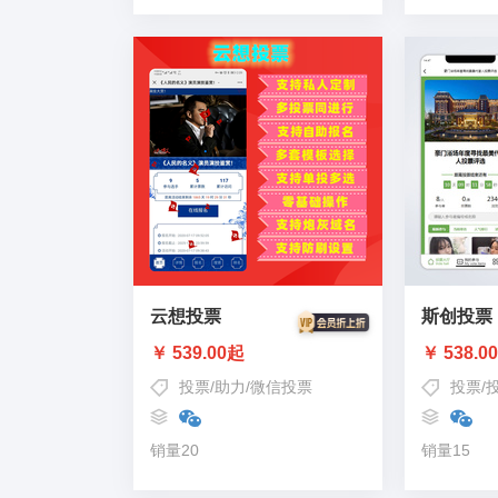
云想投票
斯创投票
￥ 539.00起
￥ 538.0
投票
/
助力
/
微信投票
投票
/
销量20
销量15