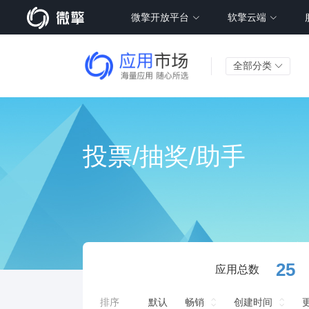
微擎开放平台
软擎云端
全部分类
投票/抽奖/助手
25
应用总数
排序
默认
畅销
创建时间