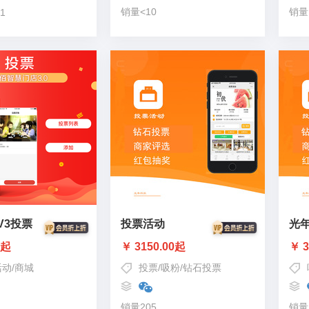
销量<10
销量
1
V3投票
投票活动
光
0起
￥ 3150.00起
￥ 3
，拓客，引流，活动抽奖
活动
/
商城
投票
/
吸粉
/
钻石投票
销量205
销量