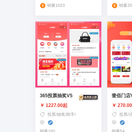
销量1023
销量20
365投票抽奖V5
壹佰门店
￥ 1227.00起
￥ 270.0
投票/抽奖/助手
/
活动抽奖/营销/积分签到/
投票
/
吸粉
/
销量160
销量54