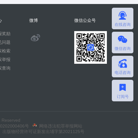
心
微博
微信公众号
在线咨询
报奖励
@
见问题
微信咨询
微
权检索
权举报
擎
权查询
电话咨询
团
队
订阅号
 Reserved
202000406号
网络违法犯罪举报网站
出版物经营许可证新发出埇字第2021125号