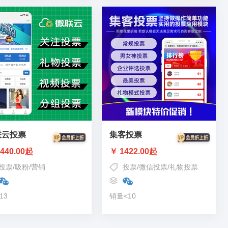
联云投票
集客投票
440.00起
￥ 1422.00起
投票
/
吸粉
/
营销
投票
/
微信投票
/
礼物投票
13
销量<10