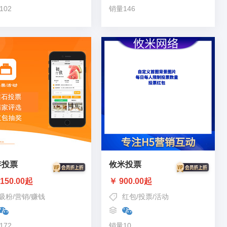
102
销量146
年投票
攸米投票
150.00起
￥ 900.00起
吸粉
/
营销
/
赚钱
红包
/
投票
/
活动
172
销量10