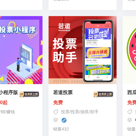
小程序版
若道投票
西
00起
免费
免
营销
/
赚钱
投票
/
投票/抽奖/助手
销量432
销量