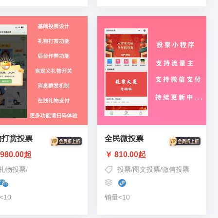
物打赏投票
全民微投票
980.00起
￥ 810.00起
礼物投票
/
投票吸粉打赏刷礼物
/
微信投票刷礼物
投票
/
图文投票
/
微信投票
<10
销量<10