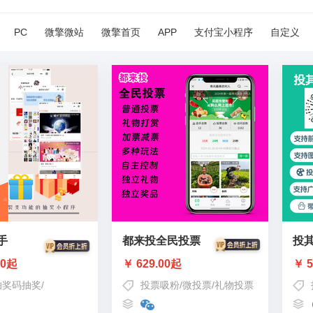
PC
微擎微站
微擎首页
APP
支付宝小程序
自定义
手
都来投全民投票
投
00起
￥ 629.00起
￥ 5
抽奖码抽奖
/
吸粉/裂变/引流
/
投票/抽奖/助手
投票吸粉
/
活动抽奖/营销/吸粉
/
微投票
/
礼物投票