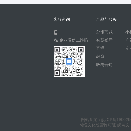
客服咨询
产品与服务
分销商城
小
企业微信二维码
智慧餐厅
广
直播
定
教育
吸粉营销
网站备案：皖ICP备190029
网络文化经营许可证 皖网文（20