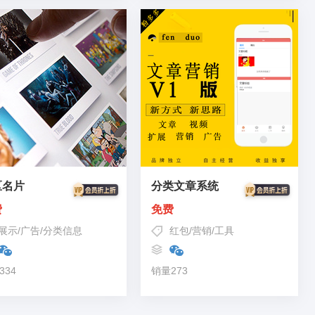
区名片
分类文章系统
费
免费
展示
/
广告
/
分类信息
红包
/
营销
/
工具
334
销量273