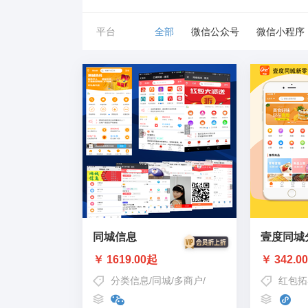
平台
全部
微信公众号
微信小程序
同城信息
壹度同城
￥ 1619.00起
￥ 342.0
分类信息
/
同城
/
多商户
/
同城信息
/
同城小程序
红包拓