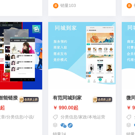
销量103
智能链接
有范同城到家
微
0起
￥ 990.00起
￥ 9
站
文章
/
分类信息
/
小说
/
VR全景
分类信息
/
家政
/
本地运营
销量24
销量