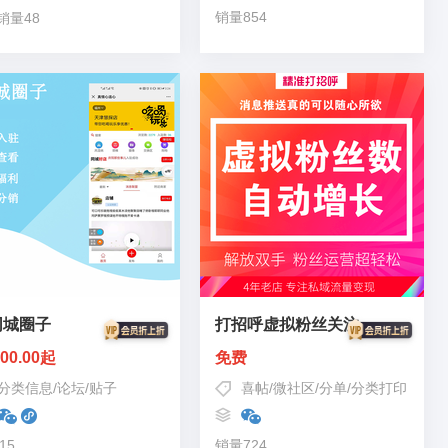
销量854
销量48
同城圈子
打招呼虚拟粉丝关注
00.00起
免费
分类信息
/
论坛
/
贴子
喜帖
/
微社区
/
分单/分类打印
15
销量724