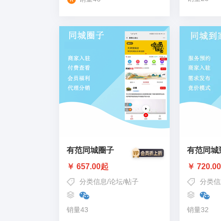
有范同城圈子
有范同城
￥ 657.00起
￥ 720.0
分类信息
/
论坛
/
帖子
分类信
销量43
销量32