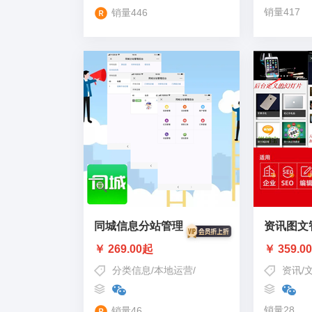
销量417
销量446
同城信息分站管理
资讯图文
￥ 269.00起
￥ 359.0
分类信息
/
本地运营
/
同城信息
/
同城商家
/
同城分
资讯
/
销量28
销量46