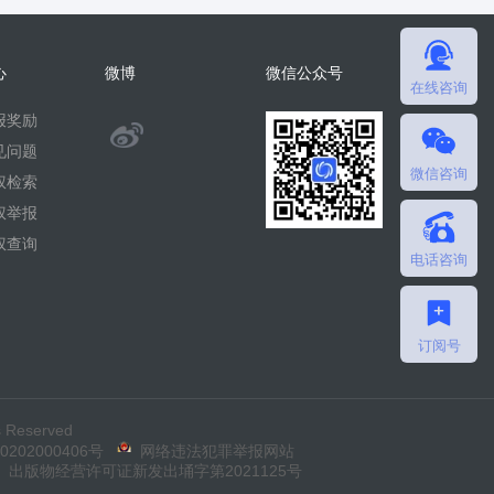
心
微博
微信公众号
在线咨询
报奖励
@
见问题
微信咨询
微
权检索
权举报
擎
权查询
电话咨询
团
队
订阅号
 Reserved
202000406号
网络违法犯罪举报网站
出版物经营许可证新发出埇字第2021125号