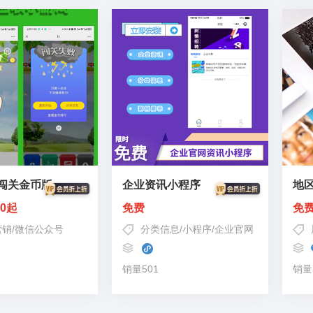
闯关金币版
企业资讯小程序
地
00起
免费
免
营销
/
微信公众号
分类信息
/
小程序
/
企业官网
销量501
销量