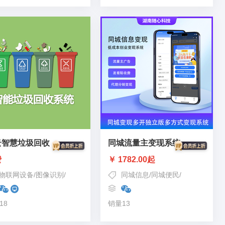
云智慧垃圾回收
同城流量主变现系统
费
￥ 1782.00起
物联网设备
/
图像识别
/
垃圾分类
/
AI人工智能
同城信息
/
垃圾识别
/
同城便民
/
同城服务
/
同
18
销量13