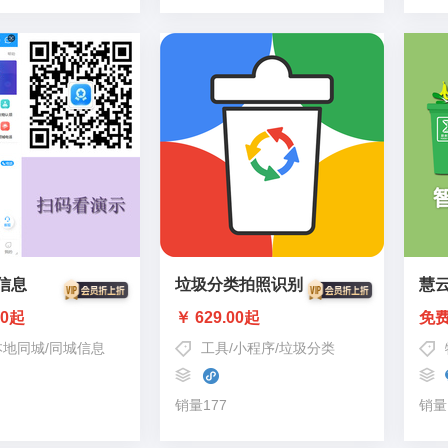
信息
垃圾分类拍照识别
慧
00起
￥ 629.00起
免
本地同城
/
同城信息
工具
/
小程序
/
垃圾分类
销量177
销量