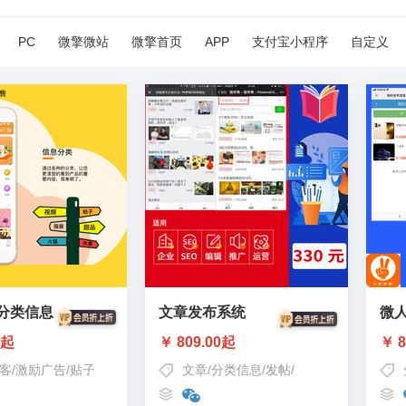
PC
微擎微站
微擎首页
APP
支付宝小程序
自定义
分类信息
文章发布系统
微
0起
￥ 809.00起
￥ 8
客
/
激励广告
/
贴子
文章
/
分类信息
/
发帖
/
付费阅读
/
信息分类