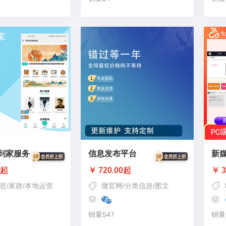
到家服务
信息发布平台
新
0起
￥ 720.00起
￥ 3
息
/
家政
/
本地运营
微官网
/
分类信息
/
图文
销量547
销量