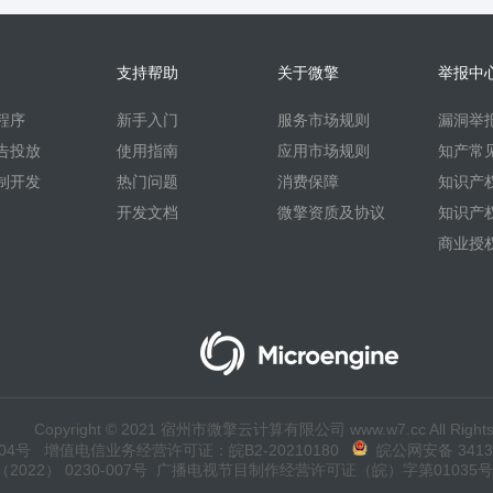
支持帮助
关于微擎
举报中
程序
新手入门
服务市场规则
漏洞举
告投放
使用指南
应用市场规则
知产常
制开发
热门问题
消费保障
知识产
开发文档
微擎资质及协议
知识产
商业授
Copyright © 2021 宿州市微擎云计算有限公司 www.w7.cc All Rights
04号
增值电信业务经营许可证：皖B2-20210180
皖公网安备 34130
22） 0230-007号
广播电视节目制作经营许可证（皖）字第01035号