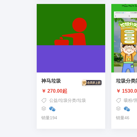
神马垃圾
垃圾分类
￥ 270.00起
￥ 1530.
公益
/
垃圾分类
/
垃圾
吸粉
/
销量194
销量46