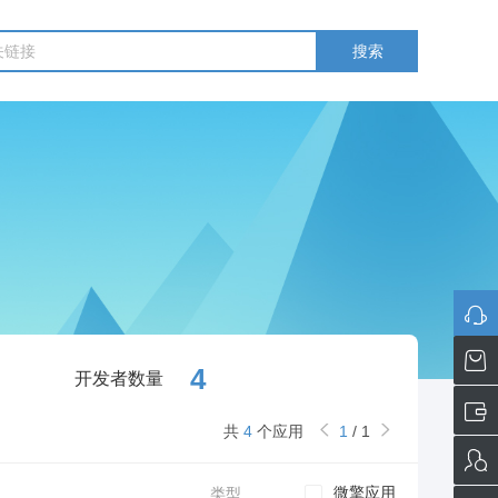
搜索
4
开发者数量
共
4
个应用
1
/
1
微擎应用
类型