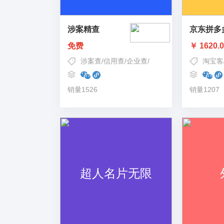
涉案精查
京东拼多
免费
￥ 1620.
涉案查
/
信用查
/
企业查
/
限高查
淘宝客
销量1526
销量1207