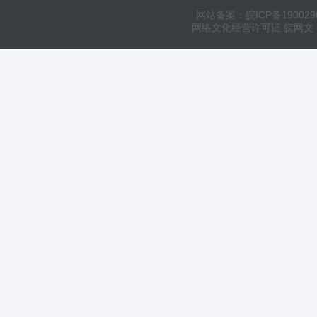
网站备案：皖ICP备190029
网络文化经营许可证 皖网文（20