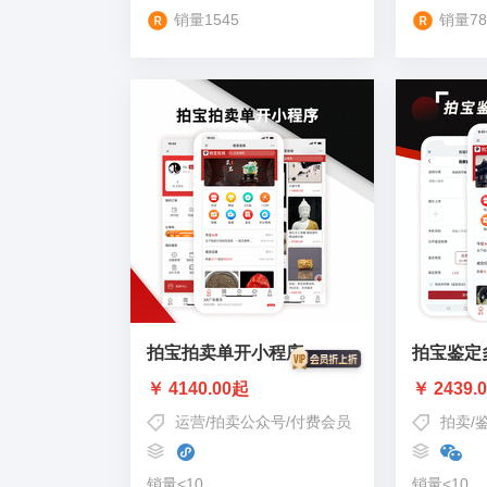
销量1545
销量78
拍宝拍卖单开小程序
拍宝鉴定
￥ 4140.00起
￥ 2439.
运营
/
拍卖公众号
/
付费会员
拍卖
/
销量<10
销量<10