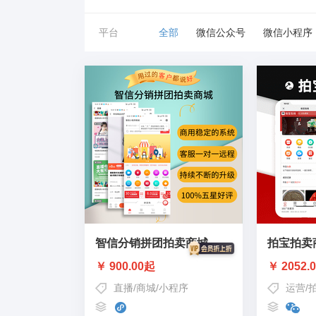
平台
全部
微信公众号
微信小程序
智信分销拼团拍卖商城
拍宝拍卖
￥ 900.00起
￥ 2052.
直播
/
商城
/
小程序
运营
/