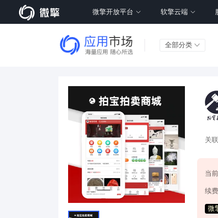
微擎开放平台
软擎云端
全部分类
关
当
续
微擎