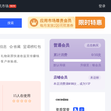
机市场
登录
搜索
普通会员
点击购买
信息
收藏
霸榜红包
累计消费
0/10次
，礼物刷票快速收益宣传赚钱
升客户体验感。
默认等级
升级至：银会员
店铺会员
未达标
本店消费满
0/10
次，成为VIP
15人在使用
cocosinu
资质荣誉