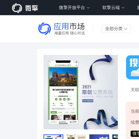
微擎开放平台
软擎云端
全部分类
关
当
续
微擎