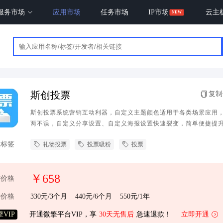
服务市场
应用市场
任务市场
IP市场
云主
斯创投票
复制
斯创投票系统营销互动利器，自定义主题颜色适用于各类场景应用
两不误，自定义分享设置、自定义海报设置快速裂变，简单便捷提
联标签
礼物投票
投票吸粉
投票
￥658
前价格
费价格
330元/3个月
440元/6个月
550元/1年
VIP
开通微擎平台VIP，享
30天无售后
急速退款！
立即开通