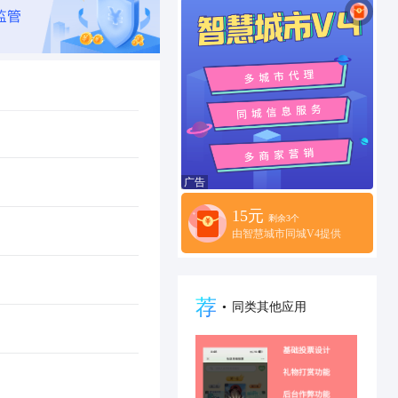
15元
剩余3个
由智慧城市同城V4提供
荐
•
同类其他应用