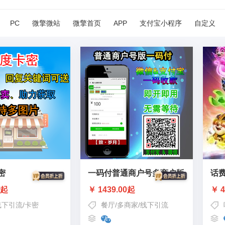
PC
微擎微站
微擎首页
APP
支付宝小程序
自定义
密
一码付普通商户号多商户版
话
0起
￥ 1439.00起
￥ 4
线下引流
/
卡密
餐厅
/
多商家
/
线下引流