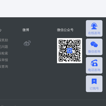
心
微博
微信公众号
在线咨询
报奖励
@
见问题
微信咨询
微
权检索
权举报
擎
权查询
电话咨询
团
队
订阅号