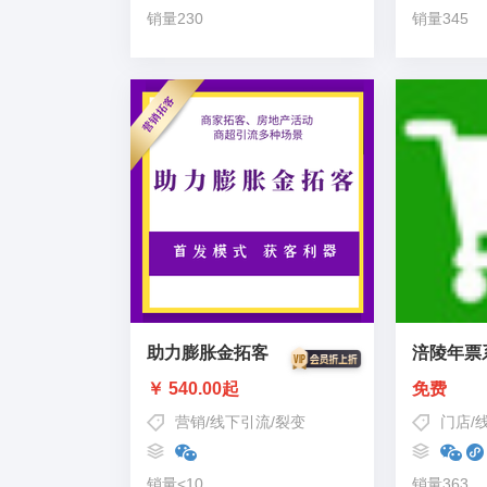
销量230
销量345
助力膨胀金拓客
涪陵年票
￥ 540.00起
免费
营销
/
线下引流
/
裂变
门店
/
销量<10
销量363