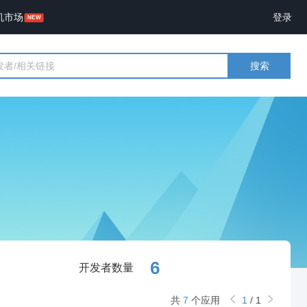
机市场
登录
搜索
6
开发者数量
共
7
个应用
1
/
1