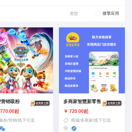
微擎应用
类型
费营销吸粉
多商家智慧新零售
770.00起
￥ 720.00起
吸粉
/
营销
/
线下引流
商城
/
多商家
/
线下引流