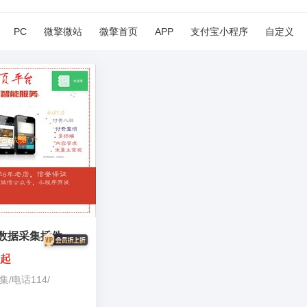
PC
微擎微站
微擎首页
APP
支付宝小程序
自定义
数据采集插件
0起
集
/
电话114
/
地图商户