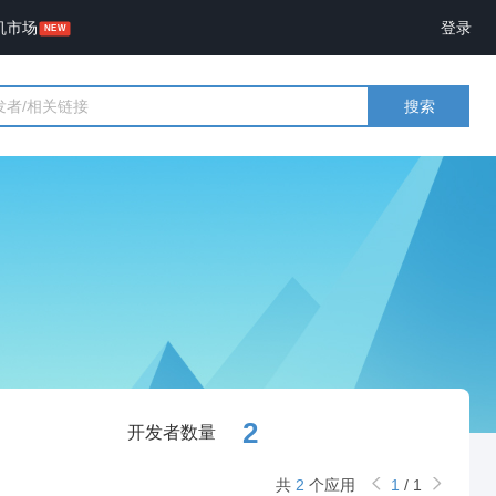
机市场
登录
搜索
2
开发者数量
共
2
个应用
1
/
1