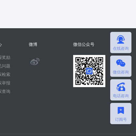
心
微博
微信公众号
在线咨询
报奖励
@
见问题
微信咨询
微
权检索
权举报
擎
权查询
电话咨询
团
队
订阅号