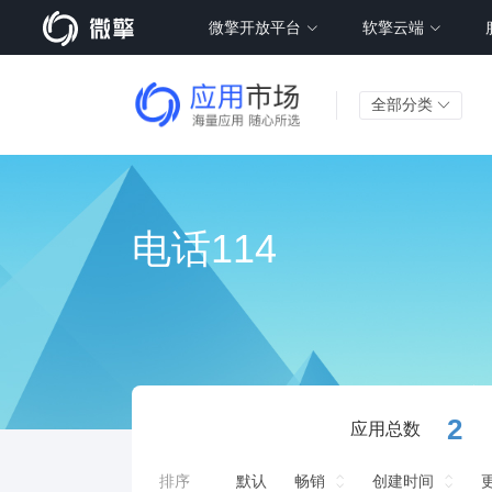
微擎开放平台
软擎云端
全部分类
电话114
2
应用总数
排序
默认
畅销
创建时间