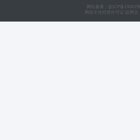
网站备案：皖ICP备190029
网络文化经营许可证 皖网文（20