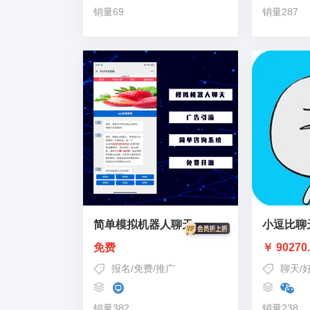
销量69
销量287
简单模拟机器人聊天
小逗比聊
免费
￥ 90270
报名
/
免费
/
推广
聊天
/
销量382
销量238