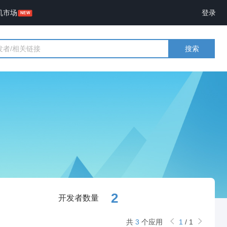
机市场
登录
搜索
2
开发者数量
共
3
个应用
1
/
1