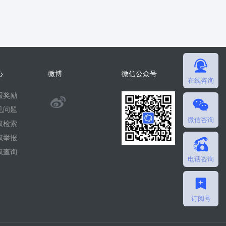
心
微博
微信公众号
在线咨询
报奖励
@
见问题
微信咨询
微
权检索
权举报
擎
权查询
电话咨询
团
队
订阅号