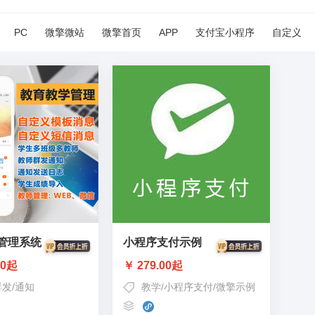
PC
微擎微站
微擎首页
APP
支付宝小程序
自定义
管理系统
小程序支付示例
00起
￥ 279.00起
群发
/
通知
教学
/
小程序支付
/
微擎示例