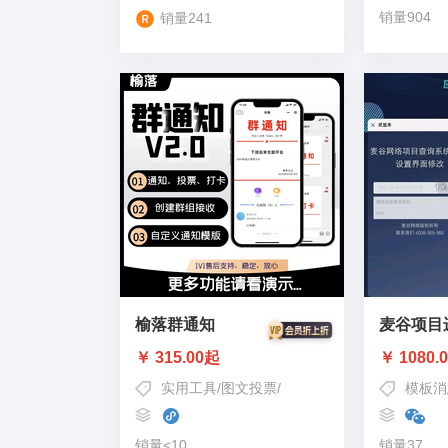
销量904
销量241
榆落群通知
麦谷项目
￥ 315.00起
￥ 1080.
实用工具
/
图文投票
/
打卡签到
/
通知公告
模板消
销量<10
销量37