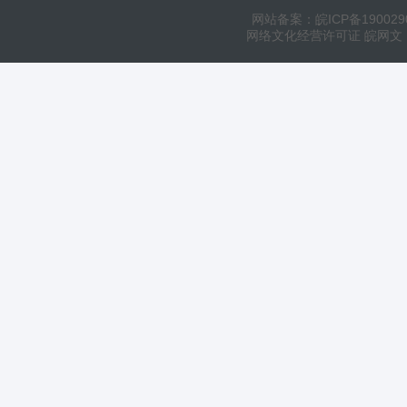
网站备案：皖ICP备190029
网络文化经营许可证 皖网文（20