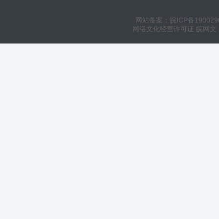
网站备案：皖ICP备190029
网络文化经营许可证 皖网文（20