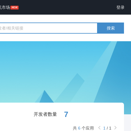
机市场
登录
搜索
7
开发者数量
共
6
个应用
1
/
1