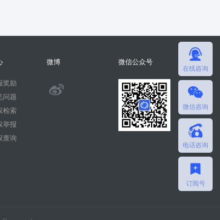
心
微博
微信公众号
在线咨询
报奖励
@
见问题
微信咨询
微
权检索
权举报
擎
权查询
电话咨询
团
队
订阅号