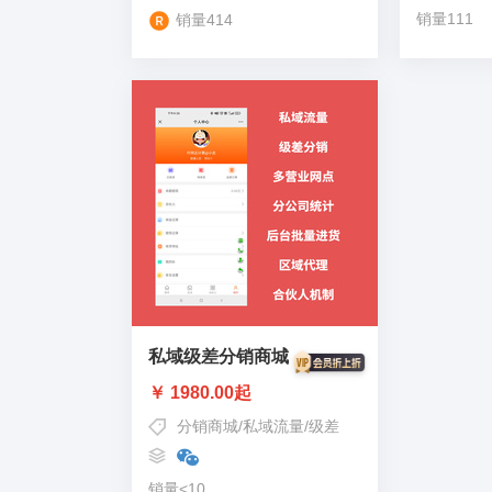
销量111
销量414
私域级差分销商城
￥ 1980.00起
分销商城
/
私域流量
/
级差
销量<10