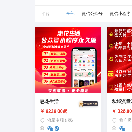
平台
全部
微信公众号
微信小程序
惠花生活
私域流量
￥ 6226.00起
￥ 326.0
流量变现专家
/
代表作公众号：惠花卡
/
私域流
推广吸