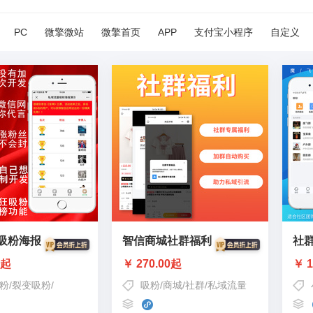
PC
微擎微站
微擎首页
APP
支付宝小程序
自定义
吸粉海报
智信商城社群福利
社
0起
￥ 270.00起
￥ 1
量变现
粉
/
裂变吸粉
/
引流吸粉
吸粉
/
商城
/
社群
/
私域流量