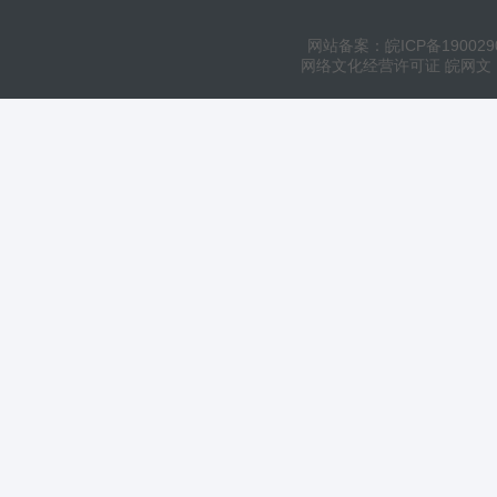
网站备案：皖ICP备190029
网络文化经营许可证 皖网文（20