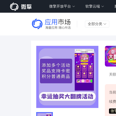
微擎开放平台
软擎云端
全部分类
关
当
续
微擎