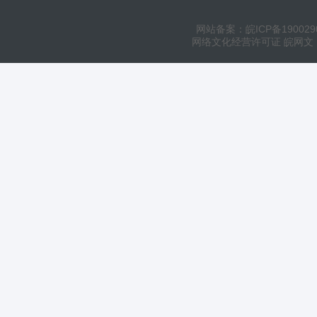
网站备案：皖ICP备190029
网络文化经营许可证 皖网文（20