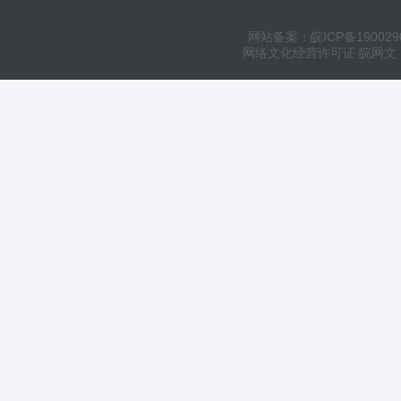
网站备案：皖ICP备190029
网络文化经营许可证 皖网文（20