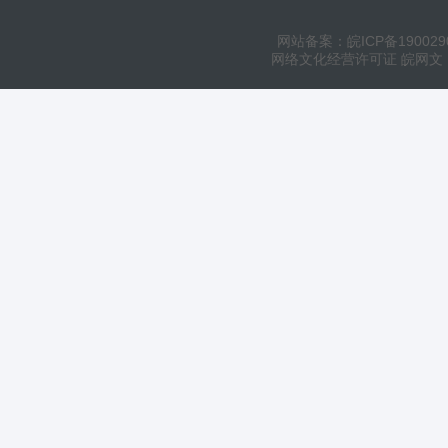
网站备案：皖ICP备190029
网络文化经营许可证 皖网文（20