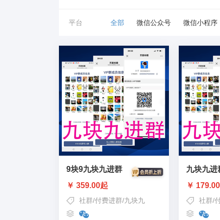
平台
全部
微信公众号
微信小程序
9块9九块九进群
九块九进
￥ 359.00起
￥ 179.0
社群
/
付费进群
/
九块九
社群
/