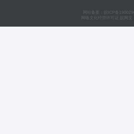
网站备案：皖ICP备190029
网络文化经营许可证 皖网文（20