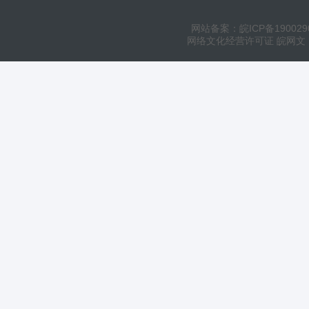
网站备案：皖ICP备190029
网络文化经营许可证 皖网文（20