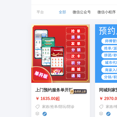
平台
全部
微信公众号
微信小程序
上门预约服务单开版
同城到家
￥ 1635.00起
￥ 2970.
家政
/
抢单
/
陪玩
/
陪诊
家政
/