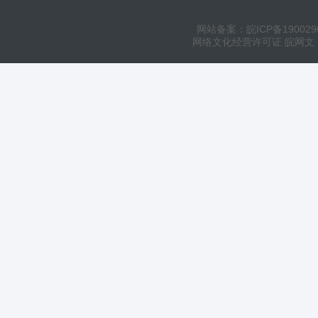
网站备案：皖ICP备190029
网络文化经营许可证 皖网文（20