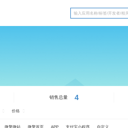
4
销售总量
价格
微擎微站
微擎首页
APP
支付宝小程序
自定义