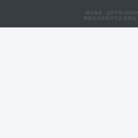
网站备案：皖ICP备190029
网络文化经营许可证 皖网文（20