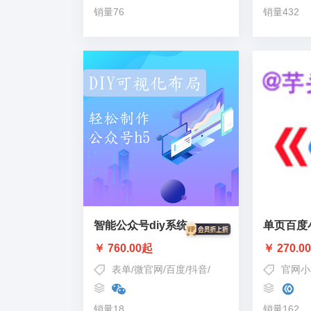
销量76
销量432
智能公众号diy系统
单页百度
￥ 760.00起
￥ 270.0
表单
/
微官网
/
百度
/
抖音
/
付费表单
官网小
销量18
销量162