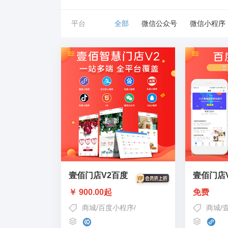
平台
全部
微信公众号
微信小程序
壹佰门店V2百度
壹佰门店V
￥ 900.00起
免费
商城
/
百度小程序
/
壹佰百度小程序商城
商城
/