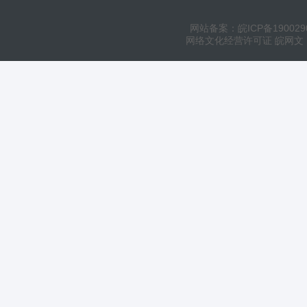
网站备案：皖ICP备190029
网络文化经营许可证 皖网文（20