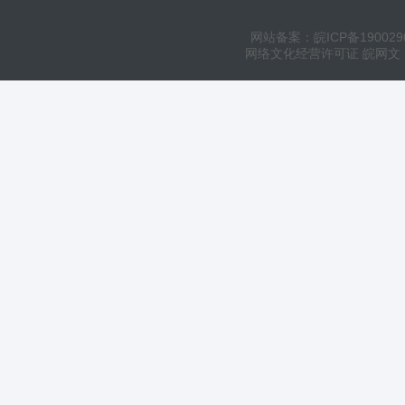
网站备案：皖ICP备190029
网络文化经营许可证 皖网文（20