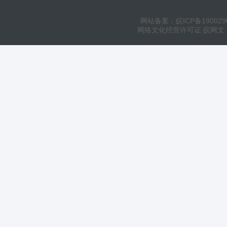
网站备案：皖ICP备190029
网络文化经营许可证 皖网文（20