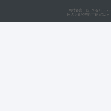
网站备案：皖ICP备190029
网络文化经营许可证 皖网文（20