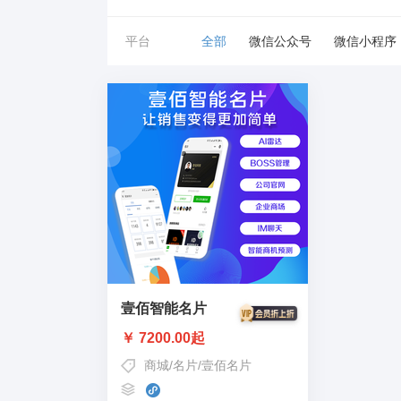
平台
全部
微信公众号
微信小程序
壹佰智能名片
￥ 7200.00起
商城
/
名片
/
壹佰名片