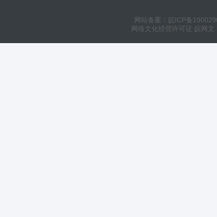
网站备案：皖ICP备190029
网络文化经营许可证 皖网文（20