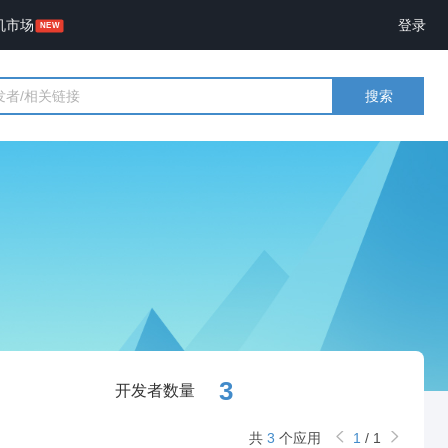
机市场
登录
搜索
3
开发者数量
共
3
个应用
1
/
1