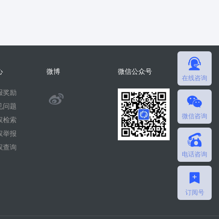
心
微博
微信公众号
在线咨询
报奖励
@
见问题
微信咨询
微
权检索
权举报
擎
权查询
电话咨询
团
队
订阅号