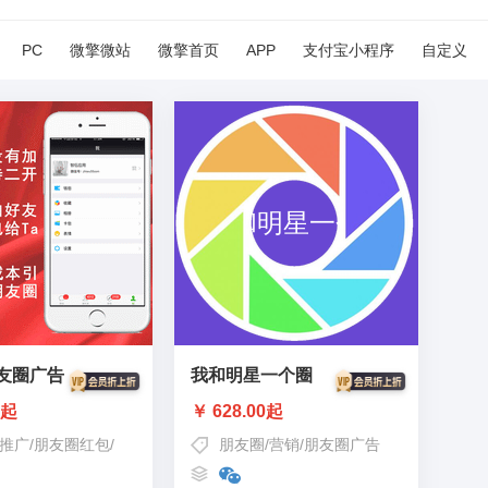
PC
微擎微站
微擎首页
APP
支付宝小程序
自定义
友圈广告
我和明星一个圈
0起
￥ 628.00起
推广
/
朋友圈红包
/
朋友圈广告
朋友圈
/
营销
/
朋友圈广告