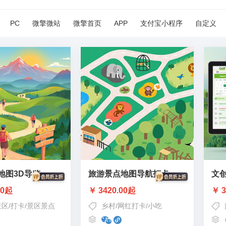
PC
微擎微站
微擎首页
APP
支付宝小程序
自定义
地图3D导览
旅游景点地图导航打卡
文
00起
￥ 3420.00起
￥ 3
景区
/
打卡
/
景区景点
乡村
/
网红打卡
/
小吃