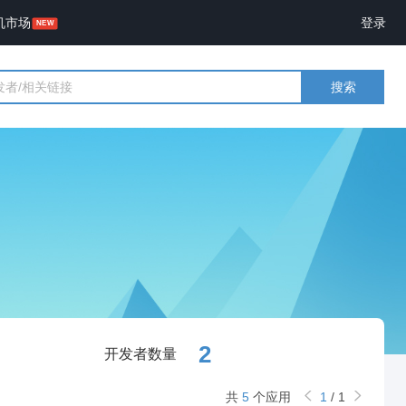
机市场
登录
搜索
2
开发者数量
共
5
个应用
1
/
1