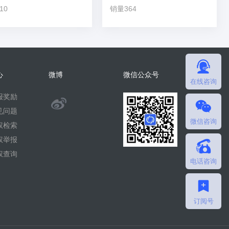
10
销量364
心
微博
微信公众号
在线咨询
报奖励
@
见问题
微信咨询
微
权检索
权举报
擎
权查询
电话咨询
团
队
订阅号