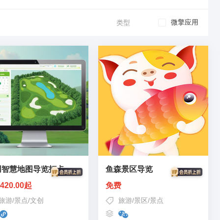
微擎应用
类型
创智慧地图导览打卡
鱼森景区导览
420.00起
免费
旅游
/
景点
/
文创
旅游
/
景区
/
景点