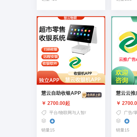
慧云自助收银APP
慧云云推
￥ 2700.00起
￥ 2700.
平台
/
物联网与人智
/
物联网设备
/
智慧收银
广告
/
自助
/
销量15
销量15