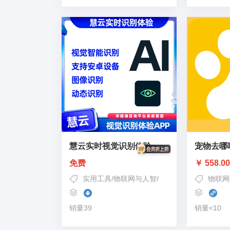
慧云实时视觉识别体验
宠物去哪
免费
￥ 558.0
实用工具
/
物联网与人智
/
物联网设备
/
AI识别
物联网
/
安
销量39
销量<10