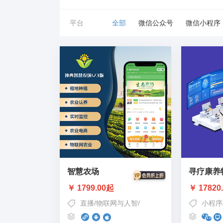
平台
全部
微信公众号
微信小程序
智慧农场
寻疗康养
￥ 1799.00起
￥ 17820
直播
/
物联网与人智
/
认养农业
小程序