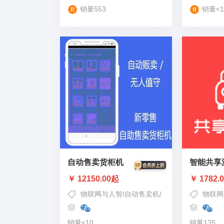
销量553
销量<1
自动售卖货柜机
智能共享
￥ 12150.00起
￥ 1782.
物联网与人智
/
自动售卖机
/
售货柜
物联网
销量<10
销量135