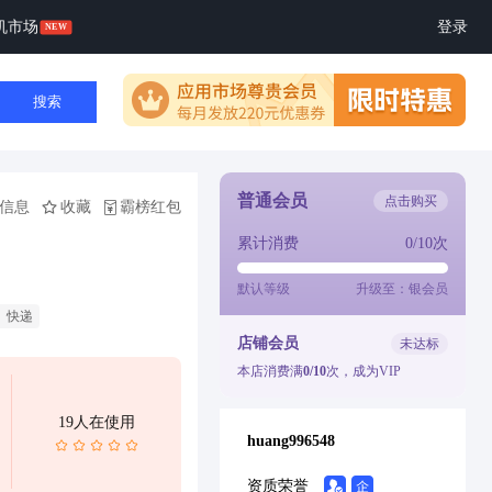
机市场
登录
搜索
普通会员
点击购买
信息
收藏
霸榜红包
累计消费
0/10次
默认等级
升级至：银会员
快递
店铺会员
未达标
本店消费满
0/10
次，成为VIP
19人在使用
huang996548
资质荣誉