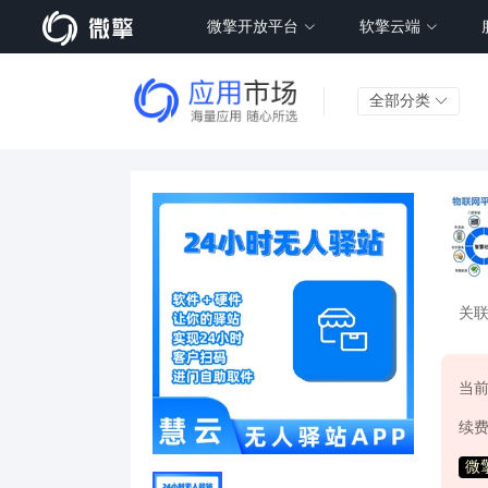
微擎开放平台
软擎云端
全部分类
关
当
续
微擎