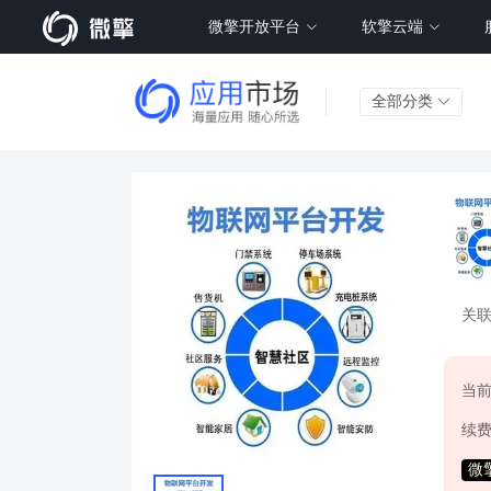
微擎开放平台
软擎云端
全部分类
关
当
续
微擎